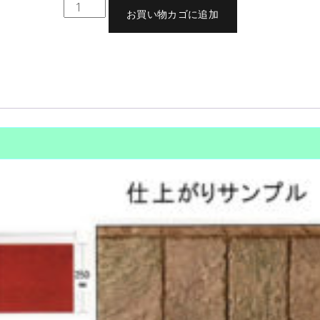
グ
お買い物カゴに追加
ラ
ニ
ッ
商品コード:
BT300
カテゴリー:
スタンプコンクリート用型押しマット
,
スタンプマット（型押しマッ
ト（型押しマット）
,
ＵＳＡスタンプマット
,
工法別…スタンプコンクリート 必要材料及びツール
,
商
ド
各種
,
商品別…スタンプコンクリート用型押しマット
タグ:
スタンプコンクリート
,
スタンプコンクリ
ト
,
USAスタンプマット
,
シームレス
,
ファンタジースタンプマット
,
型押しマット
,
ファンタジーコン
ボ
スマット
ー
ダ
ー
個