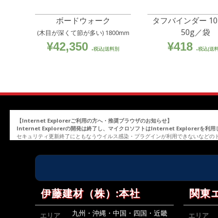
ボードウォーク
タフバインダー 1
50g／袋
(木目が深くて節が多い) 1800mm
¥
42,350
¥
418
税込|送料別
税込|送
【Internet Explorerご利用の方へ・推奨ブラウザのお知らせ】
Internet Explorerの開発は終了し、マイクロソフトはInternet Explor
セキュリティ更新終了にともなうウイルス感染・プラグインが利用できないなどの
伊藤建材（株）:本社
関東
九州・沖縄・中国・四国・近畿
エリア
エリア