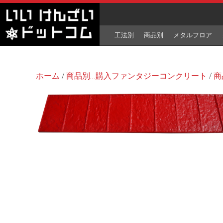
工法別
商品別
メタルフロア
ホーム
/
商品別…購入ファンタジーコンクリート
/
商