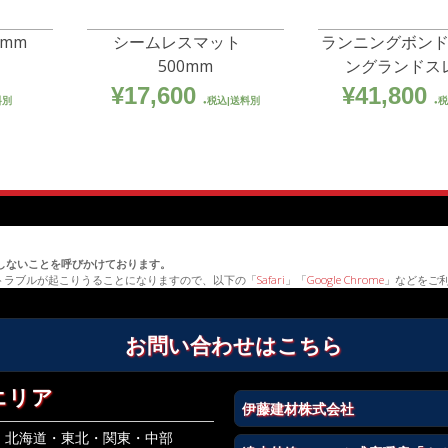
0mm
シームレスマット
ランニングボン
500mm
ングランドス
¥
17,600
¥
41,800
料別
税込|送料別
税
erを利用しないことを呼びかけております。
トラブルが起こりうることになりますので、以下の「
Safari
」「
Google Chrome
」などをご
お問い合わせはこちら
エリア
伊藤建材株式会社
北海道・東北・関東・中部