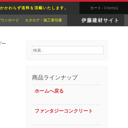
かかわらず送料を頂戴いたします。
カート - 0 item(s)
伊藤建材サイト
ダウンロード
カタログ・施工要領書
ダー
検
索:
商品ラインナップ
ホームへ戻る
ファンタジーコンクリート