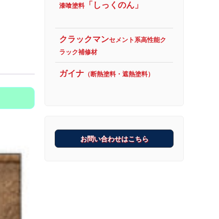
「しっくのん」
漆喰塗料
クラックマン
セメント系高性能ク
ト）
,
スタンプマッ
品別…ツール・工具
ラック補修材
ート用型押しマッ
クリート
,
シームレ
ガイナ
（断熱塗料・遮熱塗料）
お問い合わせはこちら