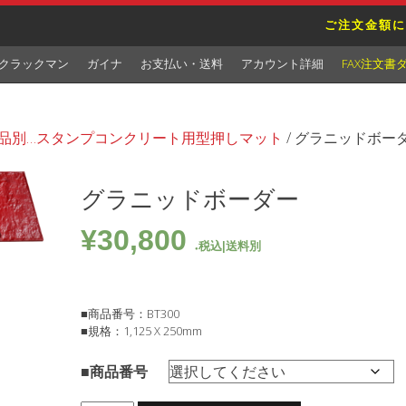
ご注文金額に
クラックマン
ガイナ
お支払い・送料
アカウント詳細
FAX注文書
品別…スタンプコンクリート用型押しマット
/ グラニッドボー
グラニッドボーダー
¥
30,800
税込|送料別
■商品番号：BT300
■規格：1,125 X 250mm
■商品番号