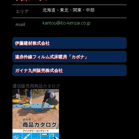
北海道・東北・関東・中部
エリア
kantou@ito-kenzai.co.jp
mail
伊藤建材株式会社
遠赤外線フィルム式床暖房「カボナ」
ガイナ九州販売株式会社
通信販売用商品カタログ