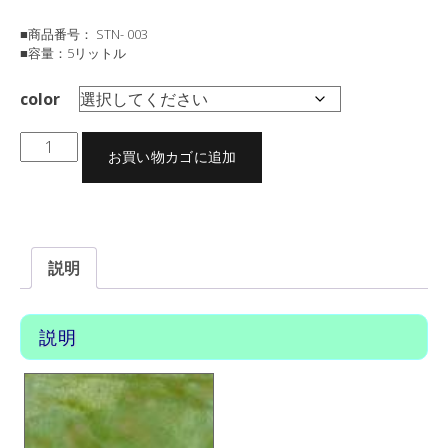
■商品番号： STN- 003
■容量：5リットル
color
ア
お買い物カゴに追加
シ
ッ
ド
商品コード:
STN-003
カテゴリー:
コンクリート着色剤 各種ステイン
,
アシッドステイン （酸性） 1L
,
商品別…
コンクリート着色剤 各種ステイン
タグ:
ステイン
ス
テ
説明
イ
ン
（酸
説明
性）
5L（標
準
色）