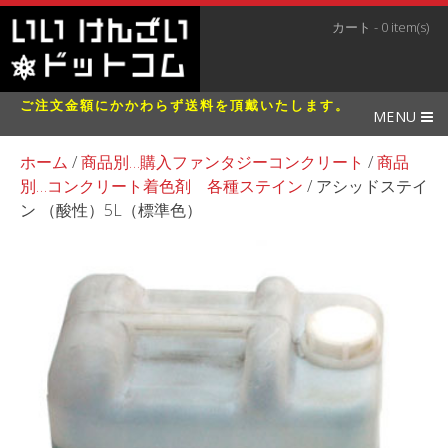
カート - 0 item(s)
ご注文金額にかかわらず送料を頂戴いたします。
MENU
ホーム
/
商品別…購入ファンタジーコンクリート
/
商品
別…コンクリート着色剤 各種ステイン
/ アシッドステイ
ン （酸性）5L（標準色）