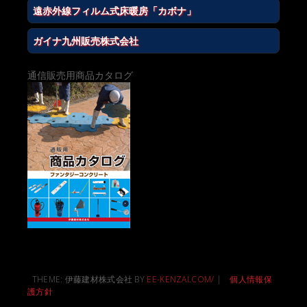
遠赤外線フィルム式床暖房「カボナ」
ガイナ九州販売株式会社
通信販売用商品カタログ
THEME: 伊藤建材株式会社 BY
EE-KENZAI.COM/
|
個人情報保
護方針