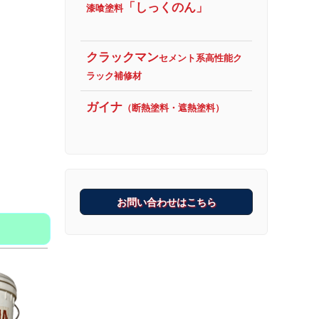
「しっくのん」
漆喰塗料
クラックマン
セメント系高性能ク
ラック補修材
ガイナ
（断熱塗料・遮熱塗料）
（無臭） 16L /
剤）
タグ:
リリーサ
お問い合わせはこちら