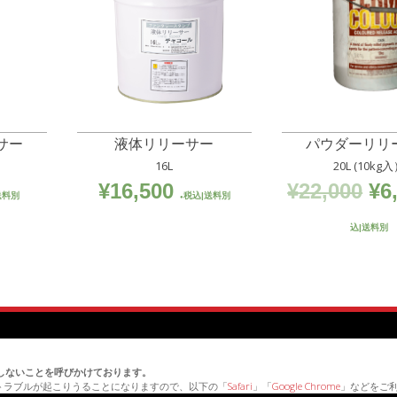
個
サー
液体リリーサー
パウダーリリ
16L
20L (10kg
元
¥
16,500
¥
22,000
¥
6
送料別
税込|送料別
の
込|送料別
価
格
は
¥2
erを利用しないことを呼びかけております。
で
トラブルが起こりうることになりますので、以下の「
Safari
」「
Google Chrome
」などをご