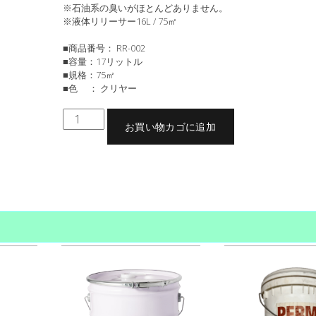
※石油系の臭いがほとんどありません。
※液体リリーサー16L / 75㎡
■商品番号： RR-002
■容量：17リットル
■規格：75㎡
■色 ： クリヤー
液
お買い物カゴに追加
体
リ
リ
商品コード:
RR-002
カテゴリー:
液体リリーサー （無臭） 16L / 75㎡
,
リリーサー
,
液体リリーサー 
75㎡
,
液体リリーサー （無臭） 16L / 75㎡
,
商品別…液体・パウダーリリーサー（スタンプ用離型
ー
ー
,
液体リリーサー
サ
ー
（ク
リ
ヤ
ー）
17L