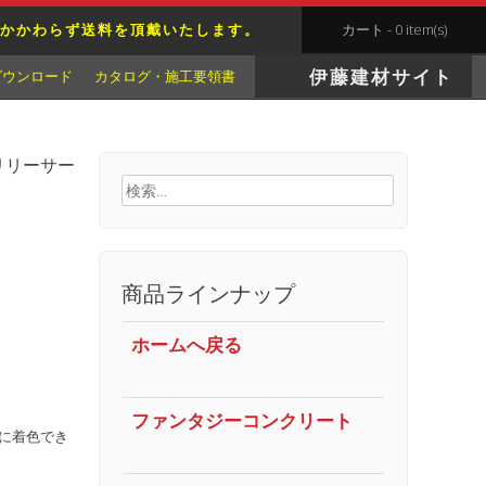
かかわらず送料を頂戴いたします。
カート - 0 item(s)
伊藤建材サイト
ダウンロード
カタログ・施工要領書
リリーサー
検
索:
商品ラインナップ
ホームへ戻る
ファンタジーコンクリート
分に着色でき