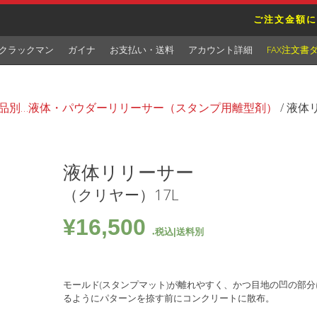
ご注文金額に
クラックマン
ガイナ
お支払い・送料
アカウント詳細
FAX注文書
品別…液体・パウダーリリーサー（スタンプ用離型剤）
/ 液体
液体リリーサー
（クリヤー）17L
¥
16,500
税込|送料別
モールド(スタンプマット)が離れやすく、かつ目地の凹の部
るようにパターンを捺す前にコンクリートに散布。