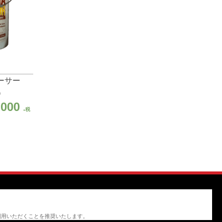
ーサー
入）
現
,000
税
在
の
価
格
2,000
は
¥6,000
利用いただくことを推奨いたします。