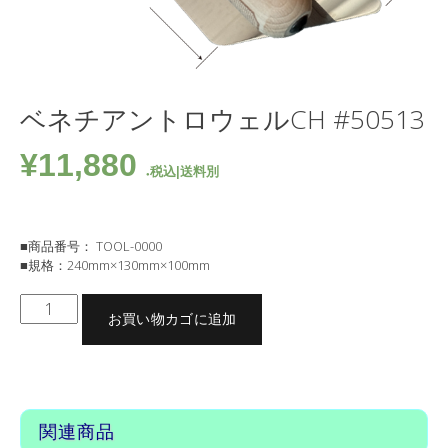
ベネチアントロウェルCH #50513
¥
11,880
税込|送料別
■商品番号： TOOL-0000
■規格：240mm×130mm×100mm
ベ
お買い物カゴに追加
ネ
チ
ア
商品コード:
TOOL-011-1-1-1
カテゴリー:
商品別…ツール・工具各種
,
商品別…ツール各種
タグ:
ツール
,
工具
ン
ト
関連商品