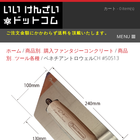
カート - 0 item(s)
ご注文金額にかかわらず送料を頂戴いたします。
MENU
ホーム
/
商品別…購入ファンタジーコンクリート
/
商品
別…ツール各種
/ ベネチアントロウェルCH #50513