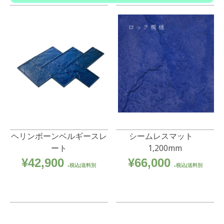
ロ
ウ
ェ
ル
CH
#50513
個
ヘリンボーンベルギースレ
シームレスマット
ート
1,200mm
¥
42,900
¥
66,000
税込|送料別
税込|送料別