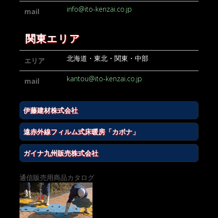
info@ito-kenzai.co.jp
mail
関東エリア
北海道・東北・関東・中部
エリア
kantou@ito-kenzai.co.jp
mail
伊藤建材株式会社
遠赤外線フィルム式床暖房「カボナ」
ガイナ九州販売株式会社
通信販売用商品カタログ