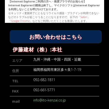
【Internet Explorerご利用の方へ・推奨ブラウザのお知らせ】
Internet Explorerの開発は終了し、マイクロソフトはInternet Explorer
を利用しないことを呼びかけております。
セキュリティ更新終了にともなうウイルス感染・プラグインが利用できない
などのトラブルが起こりうることになりますので、以下の「
Safari
」
「
Google Chrome
」などをご利用いただくことを推奨いたします。
お問い合わせはこちら
伊藤建材（株）:本社
九州・沖縄・中国・四国・近畿
エリア
福岡県福岡市東区多々良1-7-19
住所
092-682-1811
TEL
092-661-5771
FAX
info@ito-kenzai.co.jp
mail