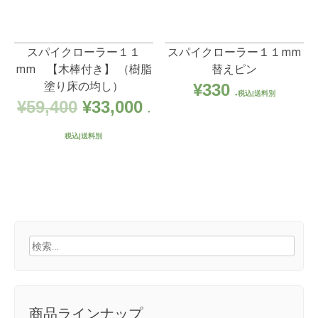
スパイクローラー１１
スパイクローラー１１mm
mm 【木棒付き】 （樹脂
替えピン
塗り床の均し）
¥
330
税込|送料別
元
現
¥
59,400
¥
33,000
の
在
税込|送料別
価
の
格
価
は
格
¥59,400
は
検
で
¥33,000
索:
し
で
た。
す。
商品ラインナップ