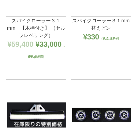
スパイクローラー３１
スパイクローラー３１mm
mm 【木棒付き】 （セル
替えピン
フレベリング）
¥
330
税込|送料別
元
現
¥
59,400
¥
33,000
の
在
税込|送料別
価
の
格
価
は
格
¥59,400
は
で
¥33,000
し
で
た。
す。