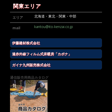
関東エリア
北海道・東北・関東・中部
エリア
kantou@ito-kenzai.co.jp
mail
伊藤建材株式会社
遠赤外線フィルム式床暖房「カボナ」
ガイナ九州販売株式会社
通信販売用商品カタログ