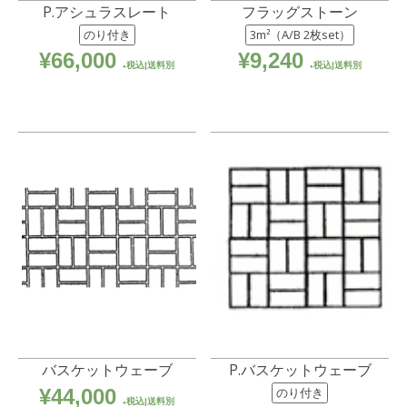
P.アシュラスレート
フラッグストーン
のり付き
3m²（A/B 2枚set）
¥
66,000
¥
9,240
税込|送料別
税込|送料別
バスケットウェーブ
P.バスケットウェーブ
¥
44,000
のり付き
税込|送料別