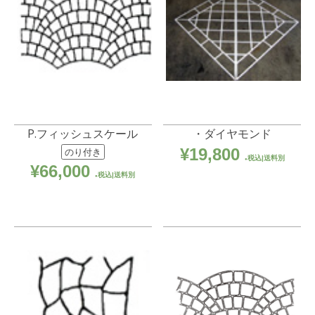
P.フィッシュスケール
・ダイヤモンド
¥
19,800
のり付き
税込|送料別
¥
66,000
税込|送料別