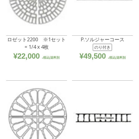
ロゼット2200 ※1セット
P.ソルジャーコース
= 1/4 x 4枚
のり付き
¥
22,000
¥
49,500
税込|送料別
税込|送料別