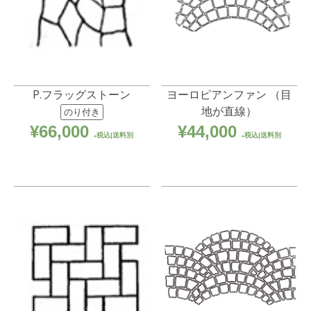
P.フラッグストーン
ヨーロピアンファン （目
地が直線）
のり付き
¥
66,000
¥
44,000
税込|送料別
税込|送料別