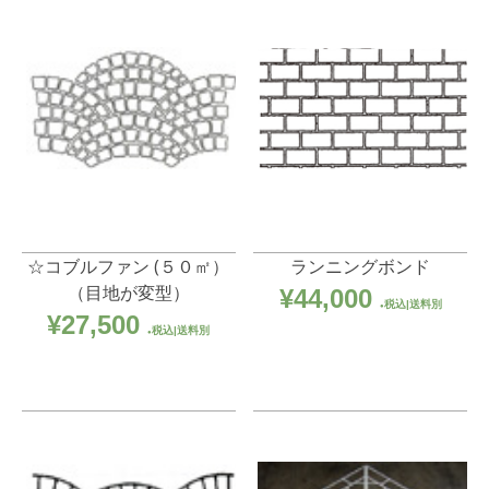
☆コブルファン (５０㎡）
ランニングボンド
（目地が変型）
¥
44,000
税込|送料別
¥
27,500
税込|送料別