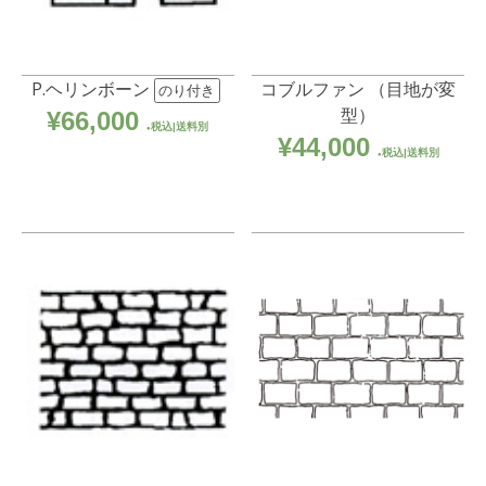
P.ヘリンボーン
コブルファン （目地が変
のり付き
型）
¥
66,000
税込|送料別
¥
44,000
税込|送料別