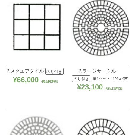
P.スクエアタイル
P.ラージサークル
のり付き
¥
66,000
※1セット=1/4 x 4枚
のり付き
税込|送料別
¥
23,100
税込|送料別