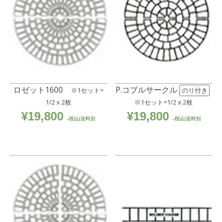
ロゼット1600
P.コブルサークル
※1セット=
のり付き
1/2 x 2枚
※1セット=1/2 x 2枚
¥
19,800
¥
19,800
税込|送料別
税込|送料別