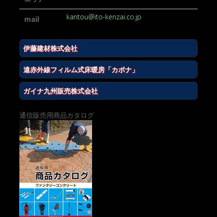
kantou@ito-kenzai.co.jp
mail
伊藤建材株式会社
遠赤外線フィルム式床暖房「カボナ」
ガイナ九州販売株式会社
通信販売用商品カタログ