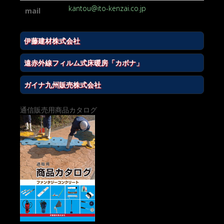
kantou@ito-kenzai.co.jp
mail
伊藤建材株式会社
遠赤外線フィルム式床暖房「カボナ」
ガイナ九州販売株式会社
通信販売用商品カタログ