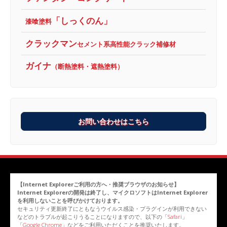
「しっくのん」
漆喰塗料
クラックマン
セメント系高性能クラック補修材
ガイナ
（断熱塗料・遮熱塗料）
お問い合わせはこちら
【Internet Explorerご利用の方へ・推奨ブラウザのお知らせ】
Internet Explorerの開発は終了し、マイクロソフトはInternet Explorer
を利用しないことを呼びかけております。
セキュリティ更新終了にともなうウイルス感染・プラグインが利用できない
などのトラブルが起こりうることになりますので、以下の「
Safari
」
「
Google Chrome
」などをご利用いただくことを推奨いたします。