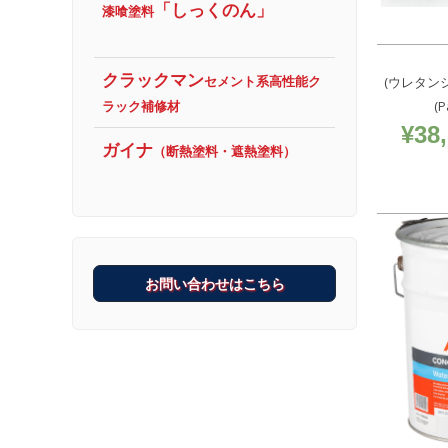
「しっくのん」
漆喰塗料
クラックマン
セメント系高性能ク
(ウレタン
ラック補修材
(P
¥
38
ガイナ
（断熱塗料・遮熱塗料）
お問い合わせはこちら