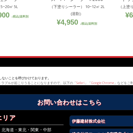
15~20㎡ 5L
（下塗りシーラー） 10~12㎡ 2L
（上塗り
900
(溶剤）
¥
6
税込|送料別
¥
4,950
税込|送料別
erを利用しないことを呼びかけております。
トラブルが起こりうることになりますので、以下の「
Safari
」「
Google Chrome
」などをご
お問い合わせはこちら
エリア
伊藤建材株式会社
北海道・東北・関東・中部