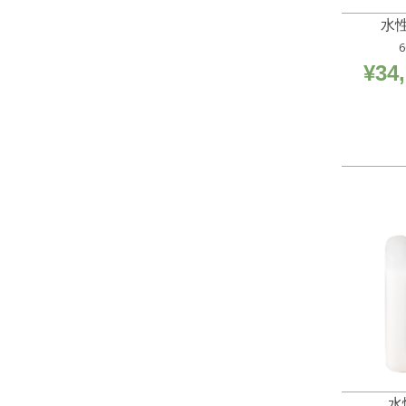
水
6
¥
34
水