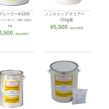
プシーラー#3200
ノンスリップ クリアー
250g袋
シーラー）100~120㎡
20L
¥
5,500
税込|送料別
8,500
税込|送料別