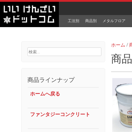
工法別
商品別
メタルフロア
ホーム
/
検
商品
索:
全12件を
商品ラインナップ
ホームへ戻る
ファンタジーコンクリート