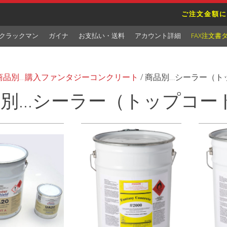
ご注文金額に
クラックマン
ガイナ
お支払い・送料
アカウント詳細
FAX注文書
商品別…購入ファンタジーコンクリート
/ 商品別…シーラー（
別…シーラー（トップコー
表示