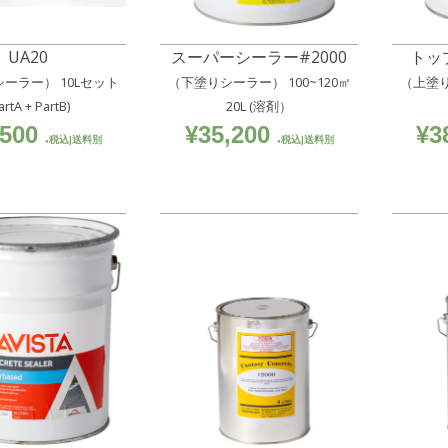
UA20
スーパーシーラー#2000
トッ
シーラー） 10Lセット
（下塗りシーラー） 100~120㎡
（上塗り
artA + PartB)
20L (溶剤）
,500
¥
35,200
¥
3
税込|送料別
税込|送料別